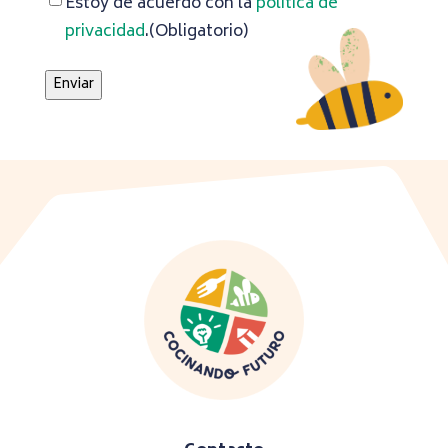
Consentimiento
(Obligatorio)
Estoy de acuerdo con la
política de
privacidad
.
(Obligatorio)
Enviar